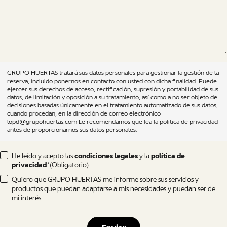
GRUPO HUERTAS tratará sus datos personales para gestionar la gestión de la
reserva, incluido ponernos en contacto con usted con dicha finalidad. Puede
ejercer sus derechos de acceso, rectificación, supresión y portabilidad de sus
datos, de limitación y oposición a su tratamiento, así como a no ser objeto de
decisiones basadas únicamente en el tratamiento automatizado de sus datos,
cuando procedan, en la dirección de correo electrónico
lopd@grupohuertas.com Le recomendamos que lea la política de privacidad
antes de proporcionarnos sus datos personales.
ACEPTA
He leído y acepto las
condiciones legales
y la
política de
privacidad
*
(Obligatorio)
CONDICIONES
(OBLIGATORIO)
ACEPTA
Quiero que GRUPO HUERTAS me informe sobre sus servicios y
productos que puedan adaptarse a mis necesidades y puedan ser de
PROMOCIONES
mi interés.