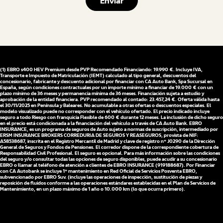
(1) EBRO s400 HEV Premium desde PVP Recomendado Financiando: 19.990 €. Incluye IVA,
Transporte e Impuesto de Matriculación (IEMT) calculado al tipo general, descuentos del
concesionario, fabricante y descuento adicional por financiar con CA Auto Bank, Spa Sucursal en
España, según condiciones contractuales por un importe mínimo a financiar de 19.000 € con un
plazo mínimo de 36 meses y permanencia mínima de 36 meses. Financiación sujeta a estudio y
aprobación de la entidad financiera. PVP recomendado al contado: 23.457,24 €. Oferta válida hasta
el 30/11/2025 en Península y Baleares. No acumulable a otras ofertas o descuentos especiales. El
modelo visualizado puede no corresponder con el vehículo ofertado. El precio indicado incluye
seguro a todo Riesgo con franquicia Flexible de 600 € durante 12 meses. La inclusión de dicho seguro
en el precio está condicionada a la financiación del vehículo a través de CA Auto Bank. EBRO
INSURANCE, es un programa de seguros de Auto sujeto a normas de suscripción, intermediado por
ERSM INSURANCE BROKERS CORREDURIA DE SEGUROS Y REASEGUROS, provista de NIF:
A58538687, inscrita en el Registro Mercantil de Madrid y clave de registro nº J0290 de la Dirección
General de Seguros y Fondos de Pensiones. El corredor dispone de la correspondiente cobertura de
Responsabilidad Civil Profesional. El seguro es opcional. Para más información sobre las condiciones
del seguro y/o consultar todas las opciones de seguro disponibles, puede acudir a su concesionario
EBRO o llamar al teléfono de atención a clientes de EBRO INSURANCE (919188687). Por Financiar
con CA Autobank se incluye 1º mantenimiento en Red Oficial de Servicios Posventa EBRO,
subvencionado por EBRO Suv. (incluye las operaciones de inspección, sustitución de piezas y
reposición de fluidos conforme a las operaciones estándares establecidas en el Plan de Servicios de
Mantenimiento, en un plazo máximo de 1 año o 10.000 km (lo que ocurra primero).