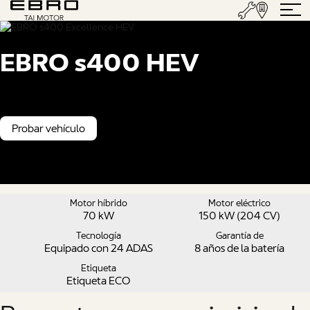
EBRO s400 HEV
Desde 19.990 €*
Probar vehículo
Motor híbrido
Motor eléctrico
70 kW
150 kW (204 CV)
Tecnología
Garantía de
Equipado con 24 ADAS
8 años de la batería
Etiqueta
Etiqueta ECO