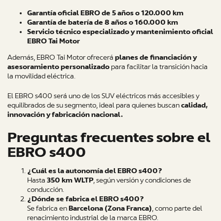
Garantía oficial EBRO de 5 años o 120.000 km
Garantía de batería de 8 años o 160.000 km
Servicio técnico especializado y mantenimiento oficial
EBRO Tai Motor
Además, EBRO Tai Motor ofrecerá
planes de financiación y
asesoramiento personalizado
para facilitar la transición hacia
la movilidad eléctrica.
El EBRO s400 será uno de los SUV eléctricos más accesibles y
equilibrados de su segmento, ideal para quienes buscan
calidad,
innovación y fabricación nacional.
Preguntas frecuentes sobre el
EBRO s400
¿Cuál es la autonomía del EBRO s400?
Hasta
350 km WLTP
, según versión y condiciones de
conducción.
¿Dónde se fabrica el EBRO s400?
Se fabrica en
Barcelona (Zona Franca)
, como parte del
renacimiento industrial de la marca EBRO.